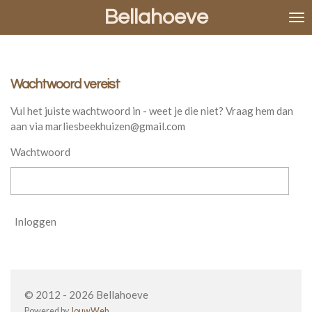
Bellahoeve
Ga
direct
naar
de
hoofdinhoud
Wachtwoord vereist
Vul het juiste wachtwoord in - weet je die niet? Vraag hem dan
aan via marliesbeekhuizen@gmail.com
Wachtwoord
Inloggen
© 2012 - 2026 Bellahoeve
Powered by
JouwWeb