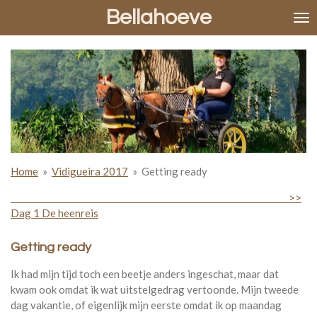
Bellahoeve
Ga
direct
naar
de
hoofdinhoud
Home
»
Vidigueira 2017
»
Getting ready
>>
Dag 1 De heenreis
Getting ready
Ik had mijn tijd toch een beetje anders ingeschat, maar dat
kwam ook omdat ik wat uitstelgedrag vertoonde. Mijn tweede
dag vakantie, of eigenlijk mijn eerste omdat ik op maandag