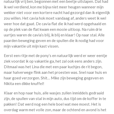
natuurlijk vrij ben, begonnen met een beetje uitslapen. Dat had
ik wel verdiend, kon me bijna niet meer heugen wanneer mijn
wekker niet voor een kortere nacht had gezorgd dan ik eigenlijk
zou willen. Het cavia hok moet vandaag af, anders weet ik wel
weer hoe dat gaat. De cavia flat die ik had werd opgehaald en
op de plek van de flat kwam een mooie uitloop. Na ruim drie
uurtjes waren de cavia’s blij, ik blij en klaar! Op naar stal. Alle
paarden beweging geven en de spullen die ik nodig had voor
mijn vakantie uit mijn kast vissen.
Eerst een ritje met de pony’s en natuurlijk werd er weer eentje
ziek voordat ik op vakantie ga, het zal ook eens anders zijn.
Ditmaal was het Lina die met een paar kuchjes de rit begon,
maar halverwege flink aan het proesten was. Snel naar huis en
haar goed verzorgen. Shit… Mike zijn beweging gegeven en
Nikita een dikke knuffel!
Klaar en hop naar huis, alle wasjes zullen inmiddels gedraaid
zijn, de spullen van stal in mijn auto, dus tijd om de koffer in te
pakken! Dat werd nog een hele boel wat mee moest. Het is
overdag warm met volle zon, maar de ochtend en avond is het