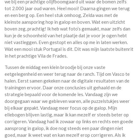
we bij een prachtige olijfboomgaard uit waar de bomen zelfs
tot 2.000 jaar oud waren. Heel mooi! Daarna gingen we terug
en een berg op. Een heel stuk omhoog, Zelda was met de
kleinste aansporing hop in galop en boven. Wat een uitzicht
boven zeg, prachtig! Ik heb wat foto’s gemaakt, maar zelfs dan
kun je de schoonheid van het plaatje dat je voor je ogen hebt
niet vastleggen. Even gestopt en alles op me in laten werken.
Wat een mooi stuk Portugal is dit. Dit was mijn laatste buitenrit
in het prachtige Vila de Frades.
Tussen de middag een klein broodje bij onze vaste
eetgelegenheid en weer terug naar de ranch. Tijd om Vasco te
halen. Eerst samen gekeken naar de digitale resultaten van de
trainingen ervoor. Daar onze conclusies uit gehaald en de
strategie bepaald voor de komende les. Vandaag zijn we
doorgegaan waar we gebleven waren, alle puzzelstukjes weer
bij elkaar gepakt. Vandaag meer focus op de galop. Mijn
ellebogen blijven lastig, maar ik kan mezelf er steeds beter op
corrigeren. Vandaag had ik zowaar op links en rechts een goede
aansprong in galop, ik doe nog steeds een paar dingen niet
goed, maar ik weet wat en kan mezelf erop corrigeren. Als ik