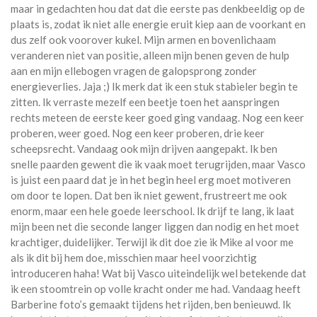
maar in gedachten hou dat dat die eerste pas denkbeeldig op de
plaats is, zodat ik niet alle energie eruit kiep aan de voorkant en
dus zelf ook voorover kukel. Mijn armen en bovenlichaam
veranderen niet van positie, alleen mijn benen geven de hulp
aan en mijn ellebogen vragen de galopsprong zonder
energieverlies. Jaja ;) Ik merk dat ik een stuk stabieler begin te
zitten. Ik verraste mezelf een beetje toen het aanspringen
rechts meteen de eerste keer goed ging vandaag. Nog een keer
proberen, weer goed. Nog een keer proberen, drie keer
scheepsrecht. Vandaag ook mijn drijven aangepakt. Ik ben
snelle paarden gewent die ik vaak moet terugrijden, maar Vasco
is juist een paard dat je in het begin heel erg moet motiveren
om door te lopen. Dat ben ik niet gewent, frustreert me ook
enorm, maar een hele goede leerschool. Ik drijf te lang, ik laat
mijn been net die seconde langer liggen dan nodig en het moet
krachtiger, duidelijker. Terwijl ik dit doe zie ik Mike al voor me
als ik dit bij hem doe, misschien maar heel voorzichtig
introduceren haha! Wat bij Vasco uiteindelijk wel betekende dat
ik een stoomtrein op volle kracht onder me had. Vandaag heeft
Barberine foto’s gemaakt tijdens het rijden, ben benieuwd. Ik