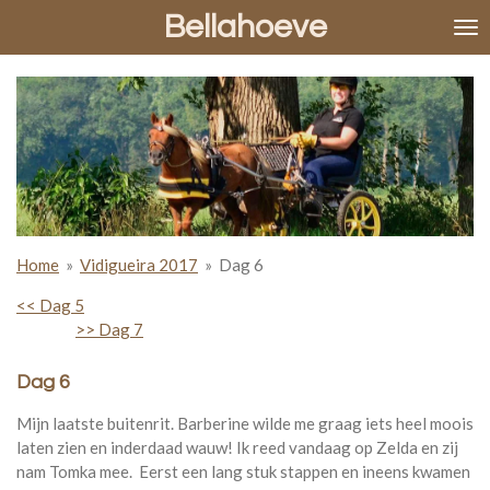
Bellahoeve
Ga
direct
naar
de
hoofdinhoud
Home
»
Vidigueira 2017
»
Dag 6
<< Dag 5
>> Dag 7
Dag 6
Mijn laatste buitenrit. Barberine wilde me graag iets heel moois
laten zien en inderdaad wauw! Ik reed vandaag op Zelda en zij
nam Tomka mee. Eerst een lang stuk stappen en ineens kwamen