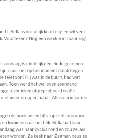
lft. Bella is vreselijk knuffelig en wil veel
ik. Voorteken? Nog een weekje in spanning!
r vandaag is eindelijk een einde gekomen
ijn, maar net op het moment dat ik begon
de telefoon! Hij was in de buurt, had wat
 aan. Toen werd het wel even spannend
sage technieken uitgeprobeerd en die
s niet meer stoppen haha! Alles om maar die
agen de hoek om en hij stopte bij ons voor.
 en kwamen naar het hek. Bella had haar
Vandaag was haar cyclus rond en zou ze, als
 moeten worden. Ze keek naar Zegmar, neusjes