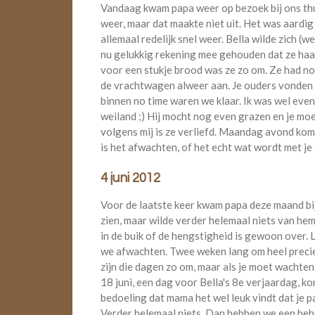
Vandaag kwam papa weer op bezoek bij ons thu
weer, maar dat maakte niet uit. Het was aardi
allemaal redelijk snel weer. Bella wilde zich (
nu gelukkig rekening mee gehouden dat ze ha
voor een stukje brood was ze zo om. Ze had no
de vrachtwagen alweer aan. Je ouders vonden h
binnen no time waren we klaar. Ik was wel even
weiland ;) Hij mocht nog even grazen en je moed
volgens mij is ze verliefd. Maandag avond kom
is het afwachten, of het echt wat wordt met je 
4 juni 2012
Voor de laatste keer kwam papa deze maand bij 
zien, maar wilde verder helemaal niets van hem.
in de buik of de hengstigheid is gewoon over.
we afwachten. Twee weken lang om heel precies 
zijn die dagen zo om, maar als je moet wachten
18 juni, een dag voor Bella's 8e verjaardag, k
bedoeling dat mama het wel leuk vindt dat je pa
Verder helemaal niets. Dan hebben we een behoor