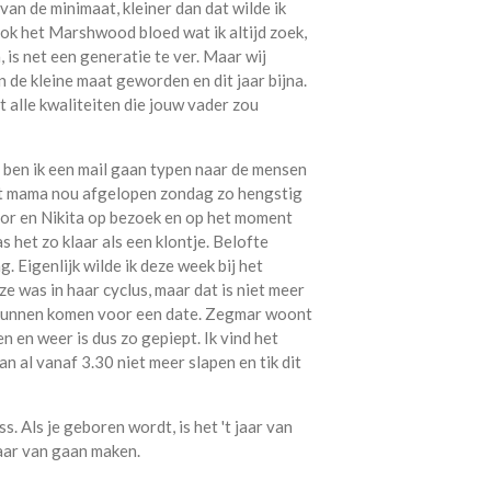
an de minimaat, kleiner dan dat wilde ik
ok het Marshwood bloed wat ik altijd zoek,
, is net een generatie te ver. Maar wij
n de kleine maat geworden en dit jaar bijna.
t alle kwaliteiten die jouw vader zou
 ben ik een mail gaan typen naar de mensen
aat mama nou afgelopen zondag zo hengstig
oor en Nikita op bezoek en op het moment
het zo klaar als een klontje. Belofte
. Eigenlijk wilde ik deze week bij het
e was in haar cyclus, maar dat is niet meer
 kunnen komen voor een date. Zegmar woont
 en weer is dus zo gepiept. Ik vind het
n al vanaf 3.30 niet meer slapen en tik dit
. Als je geboren wordt, is het 't jaar van
aar van gaan maken.