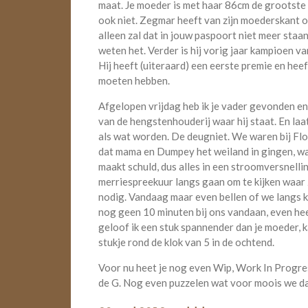
maat. Je moeder is met haar 86cm de grootste v
ook niet. Zegmar heeft van zijn moederskant o
alleen zal dat in jouw paspoort niet meer staan
weten het. Verder is hij vorig jaar kampioen va
Hij heeft (uiteraard) een eerste premie en heef
moeten hebben.
Afgelopen vrijdag heb ik je vader gevonden en
van de hengstenhouderij waar hij staat. En l
als wat worden. De deugniet. We waren bij Fl
dat mama en Dumpey het weiland in gingen, was 
maakt schuld, dus alles in een stroomversnelling
merriespreekuur langs gaan om te kijken waar z
nodig. Vandaag maar even bellen of we langs
nog geen 10 minuten bij ons vandaan, even heen
geloof ik een stuk spannender dan je moeder, ka
stukje rond de klok van 5 in de ochtend.
Voor nu heet je nog even Wip, Work In Progress
de G. Nog even puzzelen wat voor moois we d