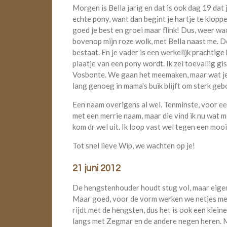
Morgen is Bella jarig en dat is ook dag 19 dat j
echte pony, want dan begint je hartje te klopp
goed je best en groei maar flink! Dus, weer wac
bovenop mijn roze wolk, met Bella naast me. D
bestaat. En je vader is een werkelijk prachtige 
plaatje van een pony wordt. Ik zei toevallig gis
Vosbonte. We gaan het meemaken, maar wat je 
lang genoeg in mama's buik blijft om sterk geb
Een naam overigens al wel. Tenminste, voor een 
met een merrie naam, maar die vind ik nu wat mo
kom dr wel uit. Ik loop vast wel tegen een moo
Tot snel lieve Wip, we wachten op je!
21 juni 2012
De hengstenhouder houdt stug vol, maar eigenlijk
Maar goed, voor de vorm werken we netjes mee 
rijdt met de hengsten, dus het is ook een klei
langs met Zegmar en de andere negen heren. M