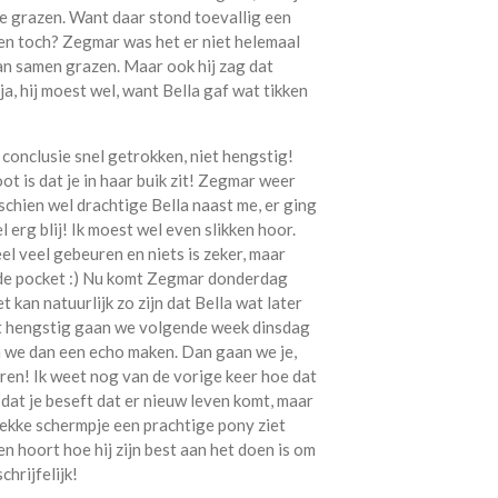
ze grazen. Want daar stond toevallig een
ben toch? Zegmar was het er niet helemaal
an samen grazen. Maar ook hij zag dat
a, hij moest wel, want Bella gaf wat tikken
conclusie snel getrokken, niet hengstig!
t is dat je in haar buik zit! Zegmar weer
sschien wel drachtige Bella naast me, er ging
 erg blij! Ik moest wel even slikken hoor.
l veel gebeuren en niets is zeker, maar
 de pocket :) Nu komt Zegmar donderdag
kan natuurlijk zo zijn dat Bella wat later
et hengstig gaan we volgende week dinsdag
n we dan een echo maken. Dan gaan we je,
 horen! Ik weet nog van de vorige keer hoe dat
 dat je beseft dat er nieuw leven komt, maar
 gekke schermpje een prachtige pony ziet
en hoort hoe hij zijn best aan het doen is om
hrijfelijk!