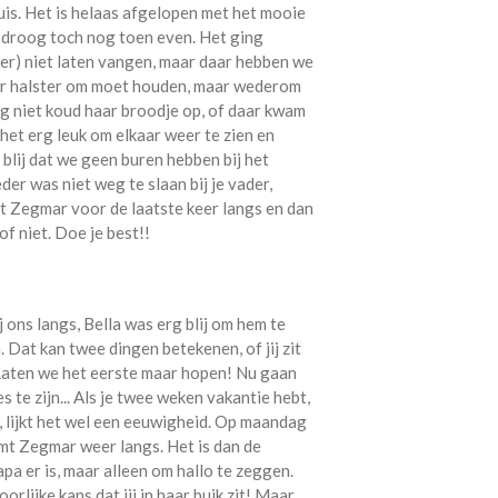
is. Het is helaas afgelopen met het mooie
g droog toch nog toen even. Het ging
weer) niet laten vangen, maar daar hebben we
ar halster om moet houden, maar wederom
g niet koud haar broodje op, of daar kwam
et erg leuk om elkaar weer te zien en
 blij dat we geen buren hebben bij het
er was niet weg te slaan bij je vader,
t Zegmar voor de laatste keer langs en dan
of niet. Doe je best!!
ons langs, Bella was erg blij om hem te
 Dat kan twee dingen betekenen, of jij zit
 Laten we het eerste maar hopen! Nu gaan
te zijn... Als je twee weken vakantie hebt,
, lijkt het wel een eeuwigheid. Op maandag
omt Zegmar weer langs. Het is dan de
pa er is, maar alleen om hallo te zeggen.
lijke kans dat jij in haar buik zit! Maar