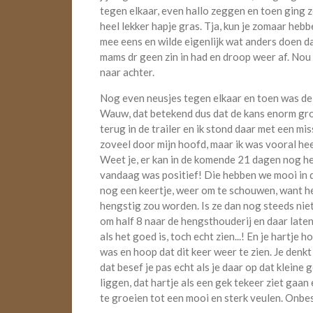
tegen elkaar, even hallo zeggen en toen ging 
heel lekker hapje gras. Tja, kun je zomaar heb
mee eens en wilde eigenlijk wat anders doen d
mams dr geen zin in had en droop weer af. Nou j
naar achter.
Nog even neusjes tegen elkaar en toen was de 
Wauw, dat betekend dus dat de kans enorm groo
terug in de trailer en ik stond daar met een mi
zoveel door mijn hoofd, maar ik was vooral heel
Weet je, er kan in de komende 21 dagen nog hee
vandaag was positief! Die hebben we mooi in
nog een keertje, weer om te schouwen, want het 
hengstig zou worden. Is ze dan nog steeds ni
om half 8 naar de hengsthouderij en daar late
als het goed is, toch echt zien...! En je hartje
was en hoop dat dit keer weer te zien. Je denkt
dat besef je pas echt als je daar op dat kleine
liggen, dat hartje als een gek tekeer ziet gaan 
te groeien tot een mooi en sterk veulen. Onbesc