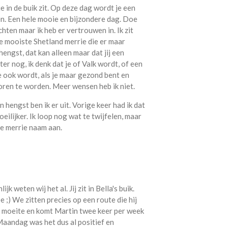
e in de buik zit. Op deze dag wordt je een
en. Een hele mooie en bijzondere dag. Doe
hten maar ik heb er vertrouwen in. Ik zit
e mooiste Shetland merrie die er maar
hengst, dat kan alleen maar dat jij een
ter nog, ik denk dat je of Valk wordt, of een
ook wordt, als je maar gezond bent en
oren te worden. Meer wensen heb ik niet.
hengst ben ik er uit. Vorige keer had ik dat
eilijker. Ik loop nog wat te twijfelen, maar
ie merrie naam aan.
 weten wij het al. Jij zit in Bella's buik.
;) We zitten precies op een route die hij
ne moeite en komt Martin twee keer per week
aandag was het dus al positief en