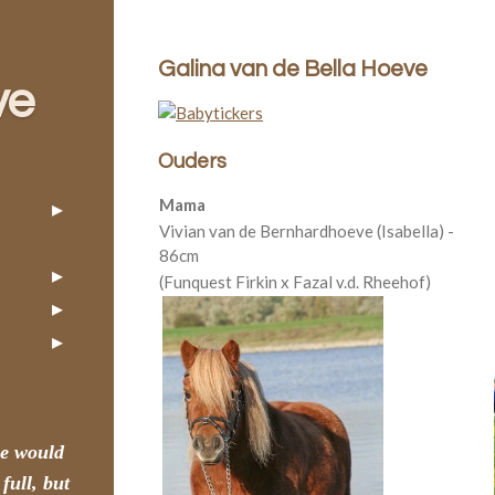
Galina van de Bella Hoeve
ve
Ouders
Mama
Vivian van de Bernhardhoeve (Isabella) -
86cm
(Funquest Firkin x Fazal v.d. Rheehof)
e would
 full,
but