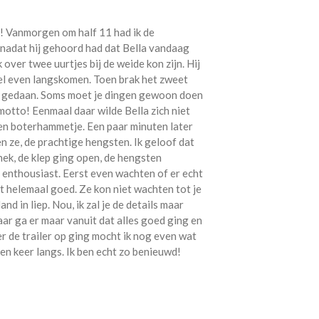
n! Vanmorgen om half 11 had ik de
 nadat hij gehoord had dat Bella vandaag
 over twee uurtjes bij de weide kon zijn. Hij
l even langskomen. Toen brak het zweet
on gedaan. Soms moet je dingen gewoon doen
otto! Eenmaal daar wilde Bella zich niet
en boterhammetje. Een paar minuten later
ze, de prachtige hengsten. Ik geloof dat
 hek, de klep ging open, de hengsten
 enthousiast. Eerst even wachten of er echt
t helemaal goed. Ze kon niet wachten tot je
d in liep. Nou, ik zal je de details maar
aar ga er maar vanuit dat alles goed ging en
er de trailer op ging mocht ik nog even wat
n keer langs. Ik ben echt zo benieuwd!