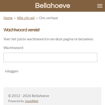
Bellahoeve
Ga
direct
naar
Home
»
Wie zijn wij
»
Ons verhaal
de
hoofdinhoud
Wachtwoord vereist
Voer het juiste wachtwoord in om deze pagina te bezoeken.
Wachtwoord
Inloggen
© 2012 - 2026 Bellahoeve
Powered by
JouwWeb