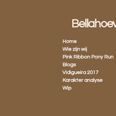
Ga
direct
naar
Bellahoe
de
hoofdinhoud
Home
Wie zijn wij
Pink Ribbon Pony Run
Blogs
Vidigueira 2017
Karakter analyse
Wip