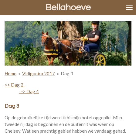
Bellahoeve
Ga
direct
naar
de
hoofdinhoud
Home
»
Vidigueira 2017
»
Dag 3
<< Dag 2
>> Dag 4
Dag 3
Op de gebruikelijke tijd werd ik bij mijn hotel opgepikt. Mijn
tweede rij dag is begonnen en de buitenrit was weer op
Chelsey. Wat een prachtig gebied hebben we vandaag gehad.