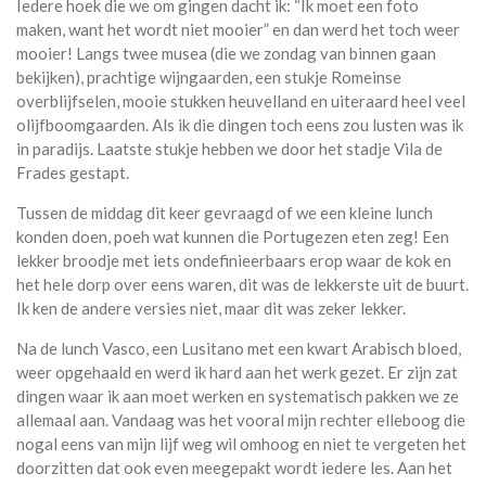
Iedere hoek die we om gingen dacht ik: “Ik moet een foto
maken, want het wordt niet mooier” en dan werd het toch weer
mooier! Langs twee musea (die we zondag van binnen gaan
bekijken), prachtige wijngaarden, een stukje Romeinse
overblijfselen, mooie stukken heuvelland en uiteraard heel veel
olijfboomgaarden. Als ik die dingen toch eens zou lusten was ik
in paradijs. Laatste stukje hebben we door het stadje Vila de
Frades gestapt.
Tussen de middag dit keer gevraagd of we een kleine lunch
konden doen, poeh wat kunnen die Portugezen eten zeg! Een
lekker broodje met iets ondefinieerbaars erop waar de kok en
het hele dorp over eens waren, dit was de lekkerste uit de buurt.
Ik ken de andere versies niet, maar dit was zeker lekker.
Na de lunch Vasco, een Lusitano met een kwart Arabisch bloed,
weer opgehaald en werd ik hard aan het werk gezet. Er zijn zat
dingen waar ik aan moet werken en systematisch pakken we ze
allemaal aan. Vandaag was het vooral mijn rechter elleboog die
nogal eens van mijn lijf weg wil omhoog en niet te vergeten het
doorzitten dat ook even meegepakt wordt iedere les. Aan het