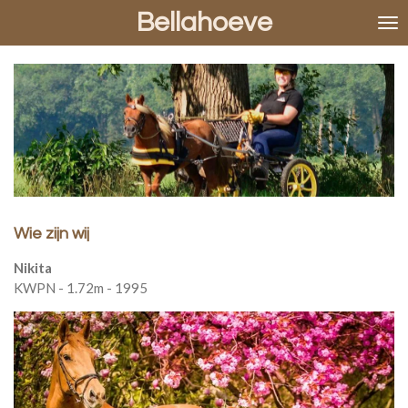
Bellahoeve
Ga
direct
naar
de
hoofdinhoud
Wie zijn wij
Nikita
KWPN - 1.72m - 1995